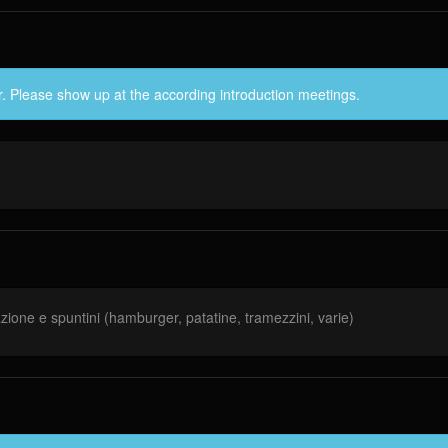
r. Please show up at the according introduction meetings.
azione e spuntini (hamburger, patatine, tramezzini, varie)