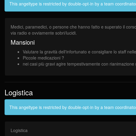
This angeltype is restricted by double-opt-in by a team coordinato
Medici, paramedici, o persone che hanno fatto e superato il corso 
via radio e ovviamente sobri/lucidi.
Mansioni
Valutare la gravità dell'infortunato e consigliare lo staff 
Piccole medicazioni ?
nei casi più gravi agire tempestivamente con rianimazione n
Logistica
This angeltype is restricted by double-opt-in by a team coordinato
Logistica