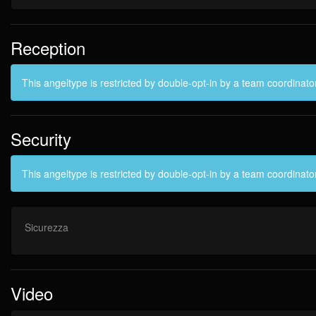
Reception
This angeltype is restricted by double-opt-in by a team coordinato
Security
This angeltype is restricted by double-opt-in by a team coordinato
Sicurezza
Video