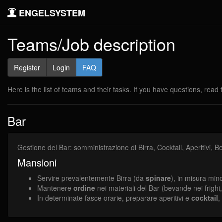
ENGELSYSTEM
Teams/Job description
Register
Login
FAQ
Here is the list of teams and their tasks. If you have questions, read
Bar
Gestione del Bar: somministrazione di Birra, Cocktail, Aperitivi, 
Mansioni
Servire prevalentemente Birra (da
spinare
), in misura min
Mantenere
ordine
nei materiali del Bar (bevande nei frighi
In determinate fasce orarie, preparare aperitivi e
cocktail
,