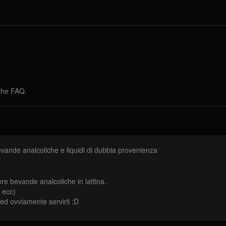
 the FAQ.
Bevande analcoliche e liquidi di dubbia provenienza
ore bevande analcoliche in lattina.
, ecc)
 ed ovviamente servirli :D