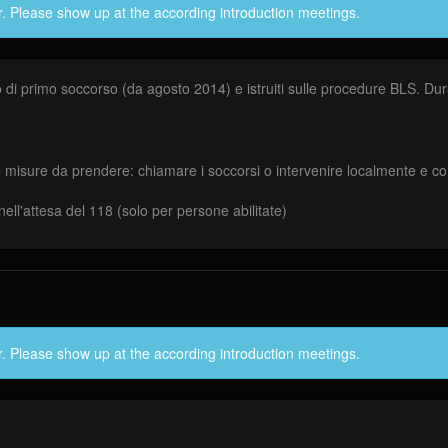
r. Please show up at the according introduction meetings.
di primo soccorso (da agosto 2014) e istruiti sulle procedure BLS. Dura
nelle misure da prendere: chiamare i soccorsi o intervenire localmente e 
ell'attesa del 118 (solo per persone abilitate)
r. Please show up at the according introduction meetings.