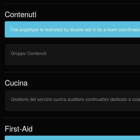
Contenuti
This angeltype is restricted by double-opt-in by a team coordinato
Gruppo Contenuti
Cucina
Gestione del servizio cucina ausiliare continuativo dedicato a col
First-Aid