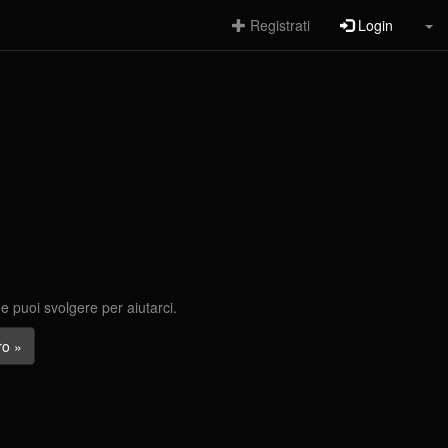
Registrati
Login
he puoi svolgere per aiutarci.
ro »