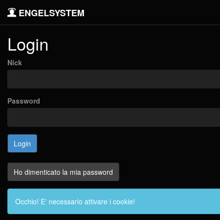
ENGELSYSTEM
Login
Nick
Password
Ho dimenticato la mia password
Occhio! E' necessario attivare i cookie!