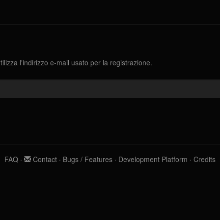
lizza l'indirizzo e-mail usato per la registrazione.
FAQ
·
Contact
·
Bugs / Features
·
Development Platform
·
Credits