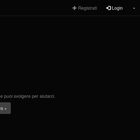
Registrati
Login
he puoi svolgere per aiutarci.
ro »