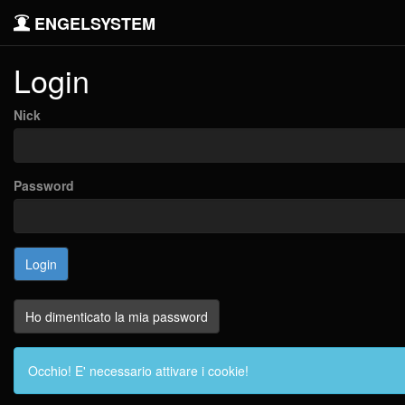
ENGELSYSTEM
Login
Nick
Password
Ho dimenticato la mia password
Occhio! E' necessario attivare i cookie!